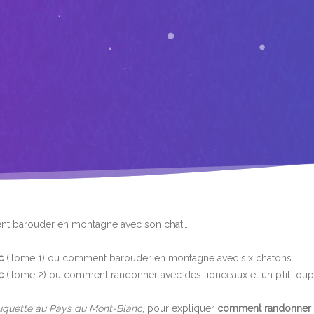
t barouder en montagne avec son chat…
c
(Tome 1) ou comment barouder en montagne avec six chatons
nc
(Tome 2) ou comment randonner avec des lionceaux et un p’tit loup
uquette au Pays du Mont-Blanc
, pour expliquer
comment randonner