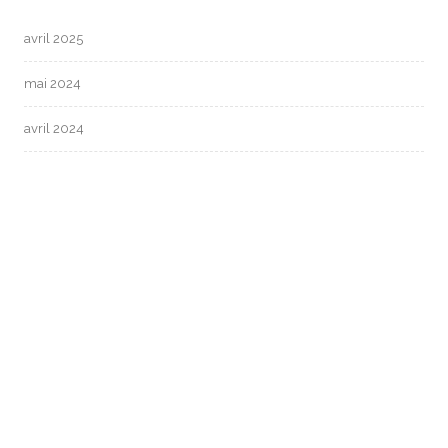
avril 2025
mai 2024
avril 2024
mars 2024
février 2024
janvier 2024
décembre 2023
novembre 2023
Categories